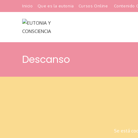
Ir
Inicio
Que es la eutonia
Cursos Online
Contenido G
al
contenido
Descanso
Saltar
al
contenido
Se está coc