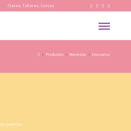
s
Clases, Talleres, Cursos
Menú
principal
>
Productos
>
Bienestar
>
Descanso
sus puertas.