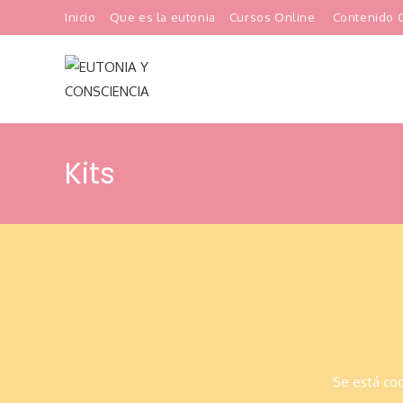
Ir
Inicio
Que es la eutonia
Cursos Online
Contenido G
al
contenido
Kits
Saltar
al
contenido
Se está coc