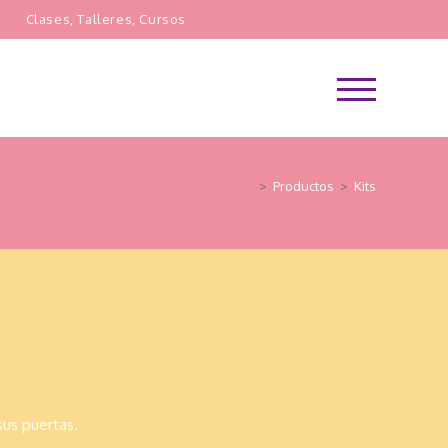
s
Clases, Talleres, Cursos
Menú
principal
>
Productos
>
Kits
sus puertas.