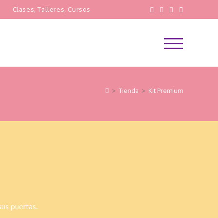
s
Clases, Talleres, Cursos
Menú
principal
>
Tienda
>
Kit Premium
sus puertas.