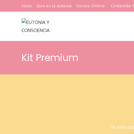
Ir
Inicio
Que es la eutonia
Cursos Online
Contenido G
al
contenido
Kit Premium
Saltar
al
contenido
Se está coc